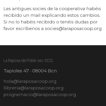
Les antigues socies de la cooperativa habéis
recibido un mail explicando estos cambios.
Si no lo habéis recibido o tenéis dudas por
favor escríbenos a socies@laraposacoop.org
La Raposa del Poble sec SCCL
Tapioles 47 · 08004 Bcn
hola@laraposacoop.org
llibreria@laraposacoop.org
programacio@laraposacoop.org