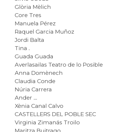
Glòria Mèlich
Core Tres
Manuela Pérez
Raquel Garcia Muñoz
Jordi Balta
Tina .
Guada Guada
Averlasailas Teatro de lo Posible
Anna Domènech
Claudia Conde
Núria Carrera
Ander …
Xènia Canal Calvo
CASTELLERS DEL POBLE SEC
Virginia Zimanás Troilo
Maritza Buitrago