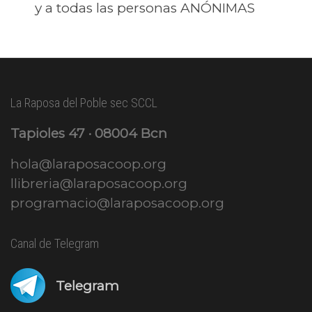
y a todas las personas ANÓNIMAS
La Raposa del Poble sec SCCL
Tapioles 47 · 08004 Bcn
hola@laraposacoop.org
llibreria@laraposacoop.org
programacio@laraposacoop.org
Canal de Telegram
Telegram