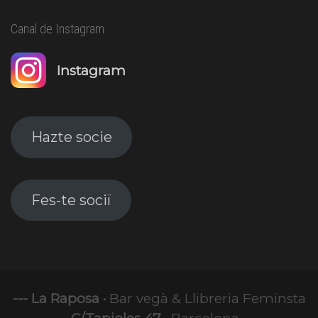
Canal de Instagram
Instagram
Hazte socie
Fes-te sociï
--- La Raposa ·
Bar vegà & Llibreria Feminsta