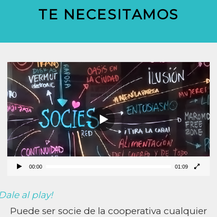
TE NECESITAMOS
Reproductor
de
vídeo
00:00
01:09
Dale al play!
Puede ser socie de la cooperativa cualquier