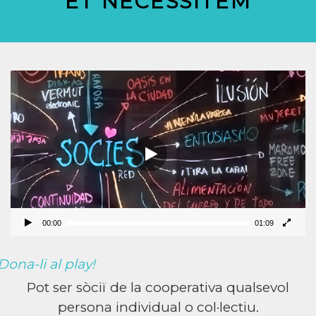
ET NECESSITEM
Reproductor
de
vídeo
00:00
01:09
ona-li al play!
Pot ser sòciï de la cooperativa qualsevol
persona individual o col·lectiu.