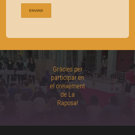
Gràcies per
participar en
el creixement
de La
Raposa!