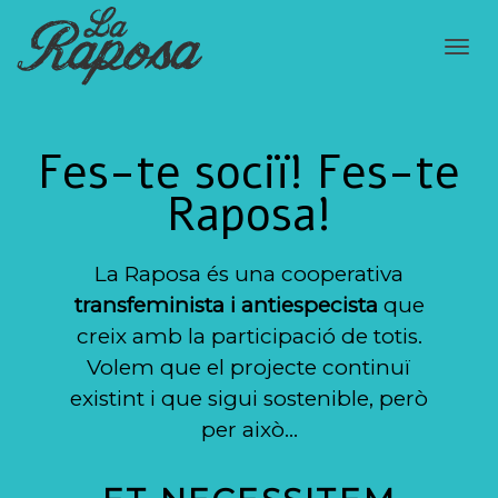
Cam
Fes-te sociï! Fes-te
nav
Raposa!
La Raposa és una cooperativa
transfeminista i antiespecista
que
creix amb la participació de totis.
Volem que el projecte continuï
existint i que sigui sostenible, però
per això…