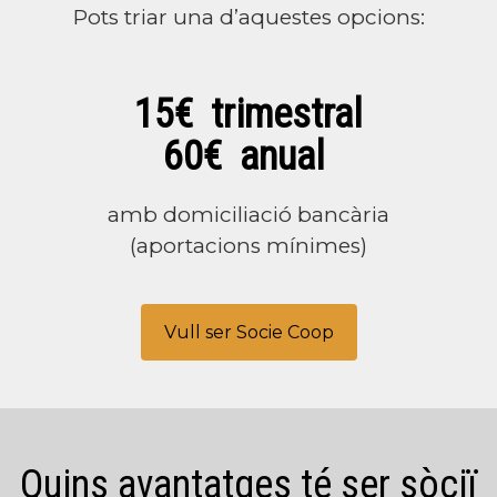
Pots triar una d’aquestes opcions:
15€ trimestral
60€ anual
amb domiciliació bancària
(aportacions mínimes)
Vull ser Socie Coop
Quins avantatges té ser sòciï