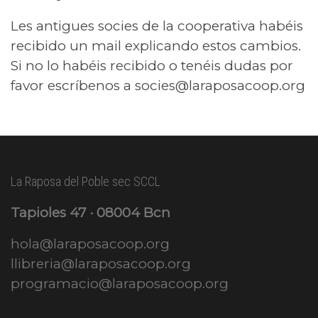
Les antigues socies de la cooperativa habéis
recibido un mail explicando estos cambios.
Si no lo habéis recibido o tenéis dudas por
favor escríbenos a socies@laraposacoop.org
La Raposa del Poble sec SCCL
Tapioles 47 · 08004 Bcn
hola@laraposacoop.org
llibreria@laraposacoop.org
programacio@laraposacoop.org