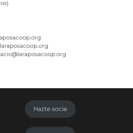
jos)
aposacoop.org
@laraposacoop.org
acio@laraposacoop.org
Hazte socie