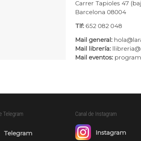
Carrer Tapioles 47 (ba
Barcelona 08004
Tlf:
652 082 048
Mail general:
hola@lar
Mail librería:
llibreria
Mail eventos:
program
e Telegram
Canal de Instagram
Instagram
Telegram