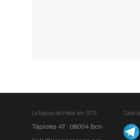
La Raposa del Poble sec SCCL
Canal d
Tapioles 47 · 08004 Bcn