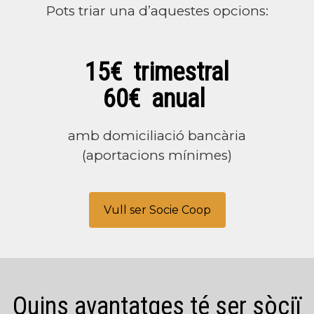
Pots triar una d’aquestes opcions:
15€ trimestral
60€ anual
amb domiciliació bancària
(aportacions mínimes)
Vull ser Socie Coop
Quins avantatges té ser sòciï