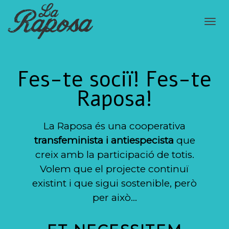
Cam
Fes-te sociï! Fes-te
nav
Raposa!
La Raposa és una cooperativa
transfeminista i antiespecista
que
creix amb la participació de totis.
Volem que el projecte continuï
existint i que sigui sostenible, però
per això…