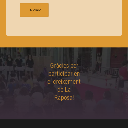
Gràcies per
participar en
el creixement
de La
Raposa!