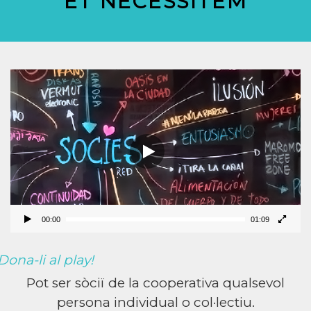
ET NECESSITEM
Reproductor
de
vídeo
00:00
01:09
ona-li al play!
Pot ser sòciï de la cooperativa qualsevol
persona individual o col·lectiu.