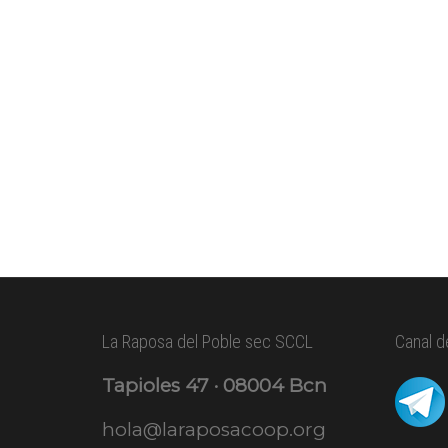
La Raposa del Poble sec SCCL
Canal d
Tapioles 47 · 08004 Bcn
hola@laraposacoop.org