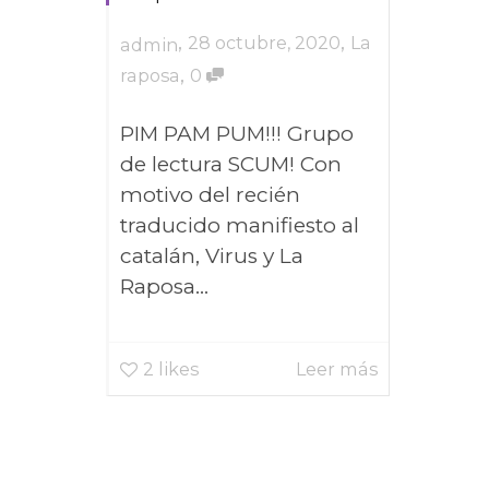
,
,
28 octubre, 2020
La
admin
,
raposa
0
PIM PAM PUM!!! Grupo
de lectura SCUM! Con
motivo del recién
traducido manifiesto al
catalán, Virus y La
Raposa...
2
likes
Leer más