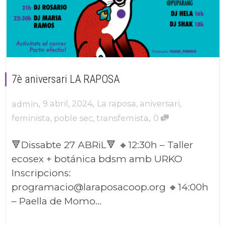
7è aniversari LA RAPOSA
,
,
9 abril, 2024
La raposa
,
aniversari
,
admin
,
feminista
,
poble sec
,
transfemista
0
🔻Dissabte 27 ABRiL🔻 🔸12:30h – Taller
ecosex + botánica bdsm amb URKO
Inscripcions:
programacio@laraposacoop.org 🔸14:00h
– Paella de Momo...