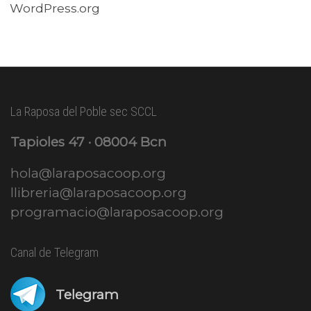
WordPress.org
La Raposa del Poble sec SCCL
Tapioles 47 · 08004 Bcn
hola@laraposacoop.org
llibreria@laraposacoop.org
programacio@laraposacoop.org
Canal de Telegram
Telegram