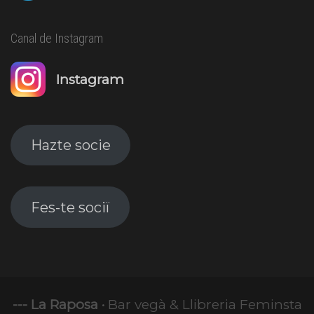
Canal de Instagram
Instagram
Hazte socie
Fes-te sociï
--- La Raposa ·
Bar vegà & Llibreria Feminsta