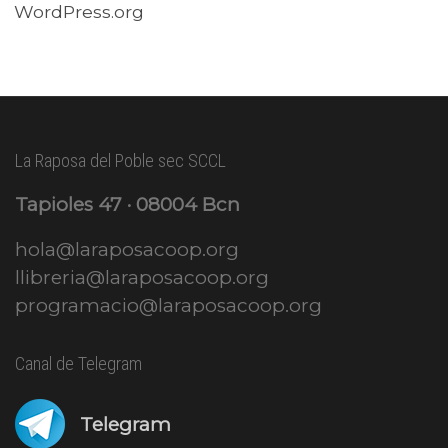
WordPress.org
La Raposa del Poble sec SCCL
Tapioles 47 · 08004 Bcn
hola@laraposacoop.org
llibreria@laraposacoop.org
programacio@laraposacoop.org
Canal de Telegram
Telegram