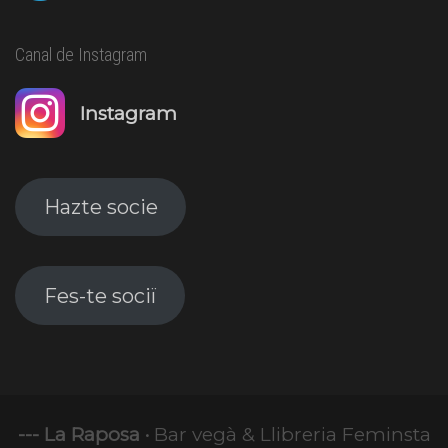
Canal de Instagram
Instagram
Hazte socie
Fes-te sociï
--- La Raposa ·
Bar vegà & Llibreria Feminsta