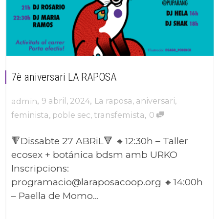
7è aniversari LA RAPOSA
,
,
9 abril, 2024
La raposa
,
aniversari
,
admin
,
feminista
,
poble sec
,
transfemista
0
🔻Dissabte 27 ABRiL🔻 🔸12:30h – Taller
ecosex + botánica bdsm amb URKO
Inscripcions:
programacio@laraposacoop.org 🔸14:00h
– Paella de Momo...