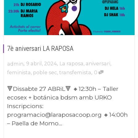
7è aniversari LA RAPOSA
,
,
9 abril, 2024
La raposa
,
aniversari
,
admin
,
feminista
,
poble sec
,
transfemista
0
🔻Dissabte 27 ABRiL🔻 🔸12:30h – Taller
ecosex + botánica bdsm amb URKO
Inscripcions:
programacio@laraposacoop.org 🔸14:00h
– Paella de Momo...