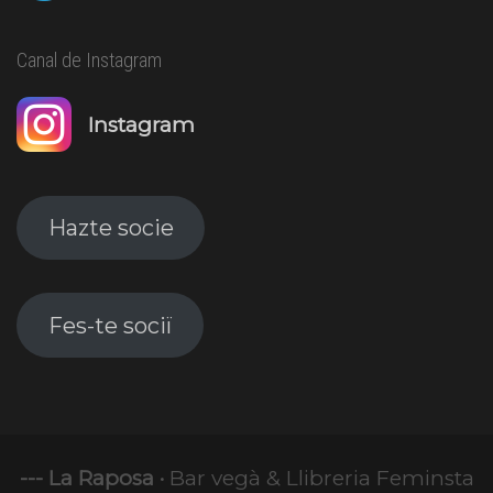
Canal de Instagram
Instagram
Hazte socie
Fes-te sociï
--- La Raposa ·
Bar vegà & Llibreria Feminsta