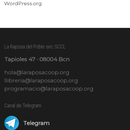
WordPress.org
La Raposa del Poble sec SCCL
Tapioles 47 · 08004 Bcn
hola@laraposacoop.org
llibreria@laraposacoop.org
programacio@laraposacoop.org
Canal de Telegram
Telegram